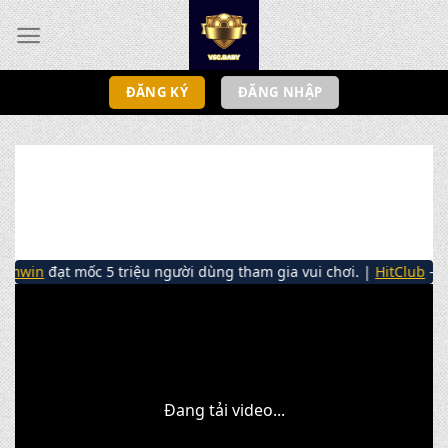
Bỏ
qua
nội
dung
ĐĂNG KÝ
ĐĂNG NHẬP
mwin
đạt mốc 5 triệu người dùng tham gia vui chơi.
|
HitClub
- To
Đang tải video...