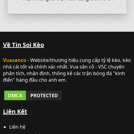
Về Tin Soi Kèo
Vuasanco
- Website/thương hiệu cung cấp tỷ lệ kèo, kèo
nhà cái tốt và chính xác nhất. Vua sân cỏ - VSC chuyên
phân tích, nhận định, thống kê các trận bóng đá "kinh
điển" hàng đầu cho anh em.
Liên Kết
Liên hệ