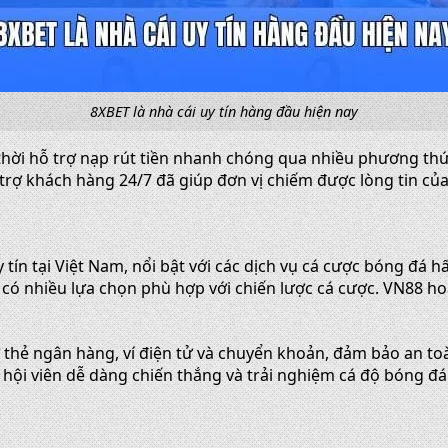
8XBET là nhà cái uy tín hàng đầu hiện nay
thời hỗ trợ nạp rút tiền nhanh chóng qua nhiều phương thức
trợ khách hàng 24/7 đã giúp đơn vị chiếm được lòng tin củ
tín tại Việt Nam, nổi bật với các dịch vụ cá cược bóng đá h
ơi có nhiều lựa chọn phù hợp với chiến lược cá cược. VN88 
ợ thẻ ngân hàng, ví điện tử và chuyển khoản, đảm bảo an to
hội viên dễ dàng chiến thắng và trải nghiệm cá độ bóng đá 