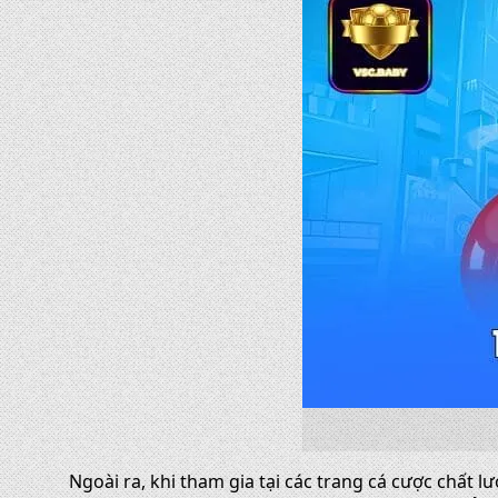
Ngoài ra, khi tham gia tại các trang cá cược chấ