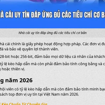
Nhà cái uy tín đáp ứng đủ các tiêu chí cơ bản
 nhà cái chính là giấy phép hoạt động hợp pháp. Các đơn vị 
á và bảo vệ quyền lợi thành viên.
28-bit hoặc 256-bit, đảm bảo mọi dữ liệu cá nhân của khách
tỷ lệ kèo hấp dẫn mà còn phải đảm bảo tính công bằng và c
 hoặc thiên vị.
ợng năm 2026
p hội viên có tỷ lệ kèo hấp dẫn mà còn đảm bảo tính minh b
sách top đơn vị uy tín tại Việt Nam năm 2026.
i Kèo Chuẩn Từ Chuyên Gia