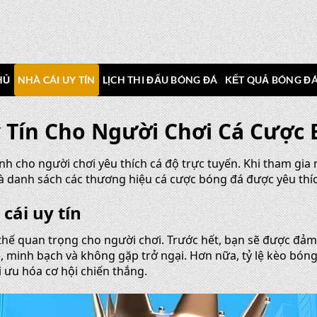
HỦ
NHÀ CÁI UY TÍN
LỊCH THI ĐẤU BÓNG ĐÁ
KẾT QUẢ BÓNG Đ
 Tín Cho Người Chơi Cá Cược 
h cho người chơi yêu thích cá độ trực tuyến. Khi tham gia 
là danh sách các thương hiệu cá cược bóng đá được yêu thí
cái uy tín
i thế quan trọng cho người chơi. Trước hết, bạn sẽ được đảm
g, minh bạch và không gặp trở ngại. Hơn nữa, tỷ lệ kèo bóng
ối ưu hóa cơ hội chiến thắng.