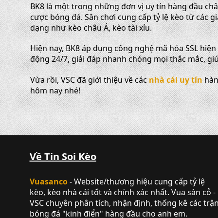
BK8 là một trong những đơn vị uy tín hàng đầu châu
cược bóng đá. Sân chơi cung cấp tỷ lệ kèo từ các 
dạng như kèo châu Á, kèo tài xỉu.
Hiện nay, BK8 áp dụng công nghệ mã hóa SSL hiện đ
động 24/7, giải đáp nhanh chóng mọi thắc mắc, giú
Vừa rồi, VSC đã giới thiệu về các
nhà cái uy tín
hàng
hôm nay nhé!
Về Tin Soi Kèo
Vuasanco
- Website/thương hiệu cung cấp tỷ lệ
kèo, kèo nhà cái tốt và chính xác nhất. Vua sân cỏ -
VSC chuyên phân tích, nhận định, thống kê các trậ
bóng đá "kinh điển" hàng đầu cho anh em.