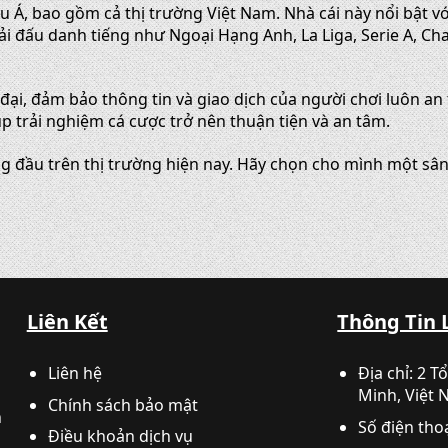
 Á, bao gồm cả thị trường Việt Nam. Nhà cái này nổi bật với 
giải đấu danh tiếng như Ngoại Hạng Anh, La Liga, Serie A, 
ại, đảm bảo thông tin và giao dịch của người chơi luôn an
p trải nghiệm cá cược trở nên thuận tiện và an tâm.
 đầu trên thị trường hiện nay. Hãy chọn cho mình một sân
Liên Kết
Thông Tin 
Liên hệ
Địa chỉ: 2 
Minh, Việt
Chính sách bảo mật
n
Số điện tho
Điều khoản dịch vụ