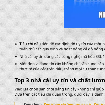
Tiêu chí đầu tiên để xác định độ uy tín của một
tuân thủ các quy định về hoạt động cá độ bóng đ
Nhà cái uy tín dùng các công nghệ mã hóa SSL 1
Một đơn vị đáng tin cậy không chỉ cần cung cấp 
thực tế của các trận đấu, tránh mọi sự thao túng
Top 3 nhà cái uy tín và chất lư
Việc lựa chọn sân chơi đáng tin cậy không chỉ giú
Dựa trên các tiêu chí quan trọng, dưới đây là danh 
Xem thêm:
Kèo Bóng Đá Seagames – Bí Kíp So