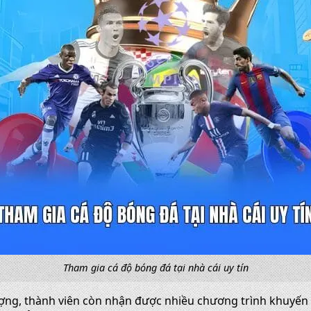
Tham gia cá độ bóng đá tại nhà cái uy tín
t lượng, thành viên còn nhận được nhiều chương trình khuy