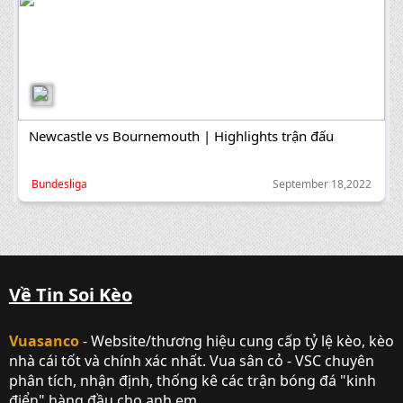
Newcastle vs Bournemouth | Highlights trận đấu
Bundesliga
September 18,2022
Về Tin Soi Kèo
Vuasanco
- Website/thương hiệu cung cấp tỷ lệ kèo, kèo
nhà cái tốt và chính xác nhất. Vua sân cỏ - VSC chuyên
phân tích, nhận định, thống kê các trận bóng đá "kinh
điển" hàng đầu cho anh em.