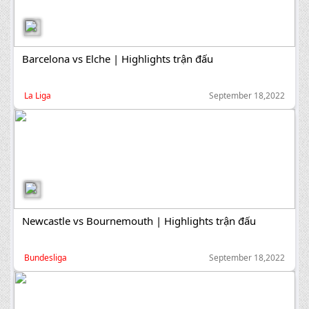
Barcelona vs Elche | Highlights trận đấu
La Liga
September 18,2022
Newcastle vs Bournemouth | Highlights trận đấu
Bundesliga
September 18,2022