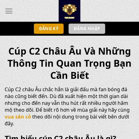
Bỏ
qua
nội
dung
ĐĂNG KÝ
ĐĂNG NHẬP
Cúp C2 Châu Âu Và Những
Thông Tin Quan Trọng Bạn
Cần Biết
Cúp C2 châu Âu chắc hẳn là giải đấu mà fan bóng đá
nào cũng biết đến. Dù đã xuất hiện một thời gian dài
nhưng cho đến nay vẫn thu hút rất nhiều người hâm
mộ theo dõi. Để biết rõ hơn về mùa giải này hãy cùng
vua sân cỏ
theo dõi nội dung trong bài viết bên dưới
đây.
Tìm hiểu cúp C2 châu Âu là gì?