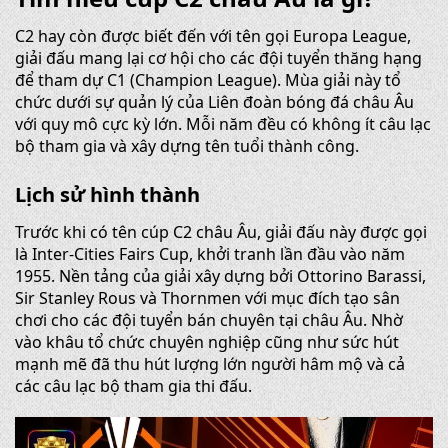
C2 hay còn được biết đến với tên gọi Europa League,
giải đấu mang lại cơ hội cho các đội tuyển thăng hạng
để tham dự C1 (Champion League). Mùa giải này tổ
chức dưới sự quản lý của Liên đoàn bóng đá châu Âu
với quy mô cực kỳ lớn. Mỗi năm đều có không ít câu lạc
bộ tham gia và xây dựng tên tuổi thành công.
Lịch sử hình thành
Trước khi có tên cúp C2 châu Âu, giải đấu này được gọi
là Inter-Cities Fairs Cup, khởi tranh lần đầu vào năm
1955. Nền tảng của giải xây dựng bởi Ottorino Barassi,
Sir Stanley Rous và Thornmen với mục đích tạo sân
chơi cho các đội tuyển bán chuyên tại châu Âu. Nhờ
vào khâu tổ chức chuyên nghiệp cũng như sức hút
mạnh mẽ đã thu hút lượng lớn người hâm mộ và cả
các câu lạc bộ tham gia thi đấu.