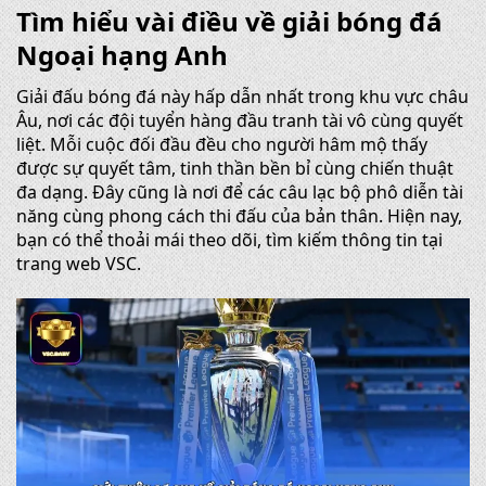
Tìm hiểu vài điều về giải bóng đá
Ngoại hạng Anh
Giải đấu bóng đá này hấp dẫn nhất trong khu vực châu
Âu, nơi các đội tuyển hàng đầu tranh tài vô cùng quyết
liệt. Mỗi cuộc đối đầu đều cho người hâm mộ thấy
được sự quyết tâm, tinh thần bền bỉ cùng chiến thuật
đa dạng. Đây cũng là nơi để các câu lạc bộ phô diễn tài
năng cùng phong cách thi đấu của bản thân. Hiện nay,
bạn có thể thoải mái theo dõi, tìm kiếm thông tin tại
trang web VSC.