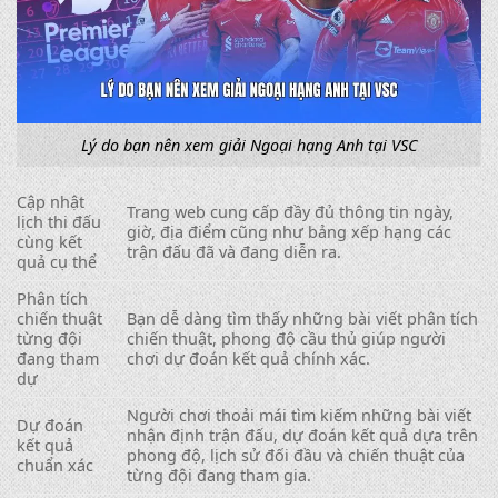
Lý do bạn nên xem giải Ngoại hạng Anh tại VSC
Cập nhật
Trang web cung cấp đầy đủ thông tin ngày,
lịch thi đấu
giờ, địa điểm cũng như bảng xếp hạng các
cùng kết
trận đấu đã và đang diễn ra.
quả cụ thể
Phân tích
chiến thuật
Bạn dễ dàng tìm thấy những bài viết phân tích
từng đội
chiến thuật, phong độ cầu thủ giúp người
đang tham
chơi dự đoán kết quả chính xác.
dự
Người chơi thoải mái tìm kiếm những bài viết
Dự đoán
nhận định trận đấu, dự đoán kết quả dựa trên
kết quả
phong độ, lịch sử đối đầu và chiến thuật của
chuẩn xác
từng đội đang tham gia.