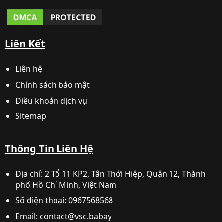
Liên Kết
Liên hệ
Chính sách bảo mật
Điều khoản dịch vụ
Sitemap
Thông Tin Liên Hệ
Địa chỉ: 2 Tổ 11 KP2, Tân Thới Hiệp, Quận 12, Thành
phố Hồ Chí Minh, Việt Nam
Số điện thoại: 0967568568
Email:
contact@vsc.babay