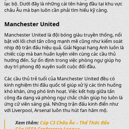
lạc bộ. Dưới đây là những cái tên hàng đầu tại khu vực
châu Âu mà bạn luôn cần phải tìm hiểu kỹ càng.
Manchester United
Manchester United là đội bóng giàu truyền thống, nổi
bật với lối chơi tấn công mạnh mẽ cũng như kiểm soát
nhịp độ trận đấu hiệu quả. Giải Ngoại hạng Anh luôn là
chiếc cúp mà ban huấn luyện viên cùng các cầu thủ
hướng đến. Sự ổn định trong việc phòng ngự giúp họ
duy trì phong độ xuyên suốt cuộc đối đầu.
Các cầu thủ trẻ tuổi của Manchester United đều có
kinh nghiệm thi đấu quốc tế giúp xử lý các tình huống
khó khăn, ứng phó linh hoạt. Việc kết hợp giữa tấn
công đa dạng và phòng ngự chắc chắn giúp họ luôn là
ứng cử viên sáng giá. Những trận đấu kinh điển như
với Liverpool, Arsenal luôn thu hút fan hâm mộ.
Xem thêm:
Cúp C3 Châu Âu – Thể Thức đấu