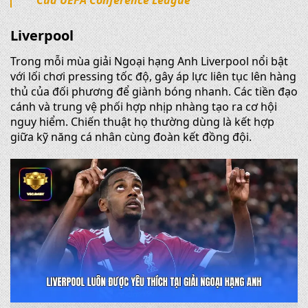
Của UEFA Conference League
Liverpool
Trong mỗi mùa giải Ngoại hạng Anh Liverpool nổi bật
với lối chơi pressing tốc độ, gây áp lực liên tục lên hàng
thủ của đối phương để giành bóng nhanh. Các tiền đạo
cánh và trung vệ phối hợp nhịp nhàng tạo ra cơ hội
nguy hiểm. Chiến thuật họ thường dùng là kết hợp
giữa kỹ năng cá nhân cùng đoàn kết đồng đội.