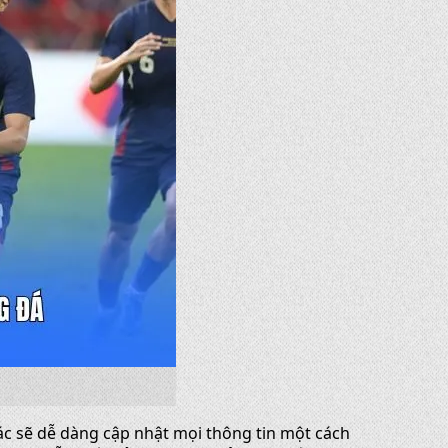
tác sẽ dễ dàng cập nhật mọi thông tin một cách