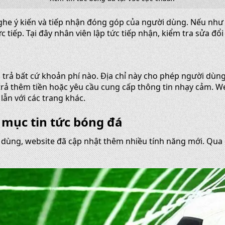
he ý kiến và tiếp nhận đóng góp của người dùng. Nếu như
 tiếp. Tại đây nhân viên lập tức tiếp nhận, kiểm tra sửa đổ
 trả bất cứ khoản phí nào. Địa chỉ này cho phép người dùng
trả thêm tiền hoặc yêu cầu cung cấp thông tin nhạy cảm. W
ẫn với các trang khác.
 mục tin tức bóng đá
i dùng, website đã cập nhật thêm nhiều tính năng mới. Qua