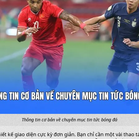
Thông tin cơ bản về chuyên mục tin tức bóng đá
iết kế giao diện cực kỳ đơn giản. Bạn chỉ cần một vài thao 