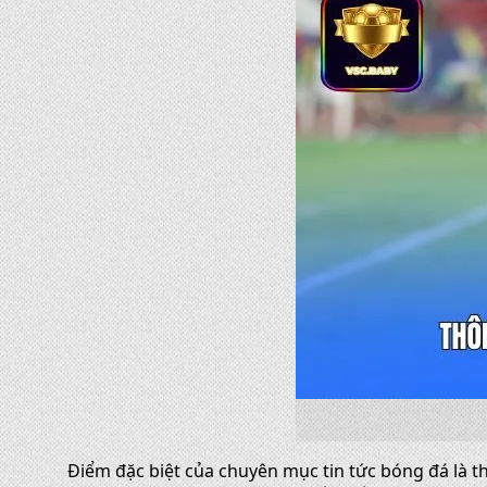
Điểm đặc biệt của chuyên mục tin tức bóng đá là th