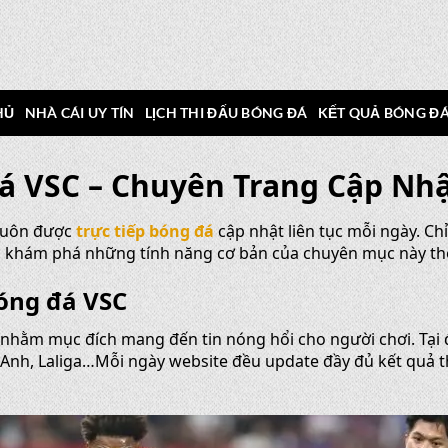
HỦ
NHÀ CÁI UY TÍN
LỊCH THI ĐẤU BÓNG ĐÁ
KẾT QUẢ BÓNG Đ
á VSC – Chuyên Trang Cập Nh
 luôn được
trực tiếp bóng đá
cập nhật liên tục mỗi ngày. Chỉ
g khám phá những tính năng cơ bản của chuyên mục này thô
bóng đá VSC
hằm mục đích mang đến tin nóng hổi cho người chơi. Tại đây
Anh, Laliga…Mỗi ngày website đều update đầy đủ kết quả th