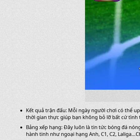
Kết quả trận đấu: Mỗi ngày người chơi có thể upd
thời gian thực giúp bạn không bỏ lỡ bất cứ tình
Bảng xếp hạng: Đây luôn là tin tức bóng đá nón
hành tinh như ngoại hạng Anh, C1, C2, Laliga…C