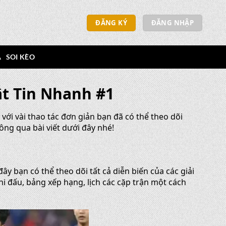
ĐĂNG KÝ
ĐĂNG NHẬP
Á
SOI KÈO
ật Tin Nhanh #1
 với vài thao tác đơn giản bạn đã có thể theo dõi
ng qua bài viết dưới đây nhé!
 bạn có thể theo dõi tất cả diễn biến của các giải
i đấu, bảng xếp hạng, lịch các cặp trận một cách