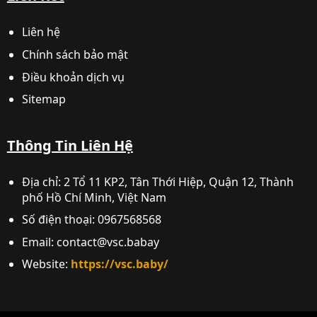
Liên hệ
Chính sách bảo mật
Điều khoản dịch vụ
Sitemap
Thông Tin Liên Hệ
Địa chỉ: 2 Tổ 11 KP2, Tân Thới Hiệp, Quận 12, Thành
phố Hồ Chí Minh, Việt Nam
Số điện thoại: 0967568568
Email:
contact@vsc.babay
Website:
https://vsc.baby/