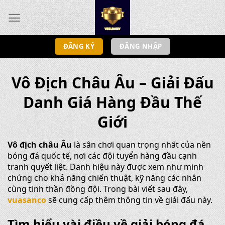
Bỏ
qua
nội
dung
ĐĂNG KÝ
ĐĂNG NHẬP
Vô Địch Châu Âu – Giải Đấu
Danh Giá Hàng Đầu Thế
Giới
Vô địch châu Âu
là sân chơi quan trọng nhất của nền
bóng đá quốc tế, nơi các đội tuyển hàng đầu cạnh
tranh quyết liệt. Danh hiệu này được xem như minh
chứng cho khả năng chiến thuật, kỹ năng các nhân
cùng tinh thần đồng đội. Trong bài viết sau đây,
vuasanco
sẽ cung cấp thêm thông tin về giải đấu này.
Tìm hiểu vài điều về giải bóng đá