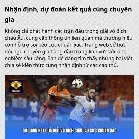
Nhận định, dự đoán kết quả cùng chuyên
gia
Không chỉ phát hành các trận đấu trong giải vô địch
châu Âu, cung cấp thông tin liên quan mà thương hiệu
còn hỗ trợ soi kèo cực chuẩn xác. Trang web sở hữu
đội ngũ chuyên gia hàng đầu trong lĩnh vực với kinh
nghiệm sâu rộng. Bạn dễ dàng tìm thấy những bài viết
chia sẻ kiến thức cùng nhận định từ các cao thủ.