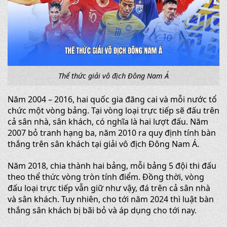
Thể thức giải vô địch Đông Nam Á
Năm 2004 – 2016, hai quốc gia đăng cai và mỗi nước tổ
chức một vòng bảng. Tại vòng loại trực tiếp sẽ đấu trên
cả sân nhà, sân khách, có nghĩa là hai lượt đấu. Năm
2007 bỏ tranh hạng ba, năm 2010 ra quy định tính bàn
thắng trên sân khách tại giải vô địch Đông Nam Á.
Năm 2018, chia thành hai bảng, mỗi bảng 5 đội thi đấu
theo thể thức vòng tròn tính điểm. Đồng thời, vòng
đấu loại trực tiếp vẫn giữ như vậy, đá trên cả sân nhà
và sân khách. Tuy nhiên, cho tới năm 2024 thì luật bàn
thắng sân khách bị bãi bỏ và áp dụng cho tới nay.