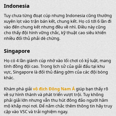
Indonesia
Tuy chưa từng đoạt cúp nhưng Indonesia cũng thường
xuyên lọt vào trận bán kết, chung kết. Họ có tới 6 lần đi
vào đến chung kết nhưng đều về nhì. Điều này cũng
cho thấy đội hình vững chắc, kỹ thuật cao siêu khiến
nhiều đối thủ phải dè chừng.
Singapore
Họ có 4 lần giành cúp nhờ vào lối chơi có kỷ luật, mang
tính đồng đội cao. Trong lịch sử của giải đấu tại khu
vực, Singapore là đối thủ đáng gờm của các đội bóng
khác.
Khám phá giải
vô địch Đông Nam Á
giúp bạn thấy rõ
về sự hình thành và phát triển vượt trội. Tuy không
phải giải lớn nhưng vẫn thu hút đông đảo người hâm
mộ khắp mọi nơi. Để nắm chắc thêm thông tin hãy truy
cập vào VSC và trải nghiệm ngay.