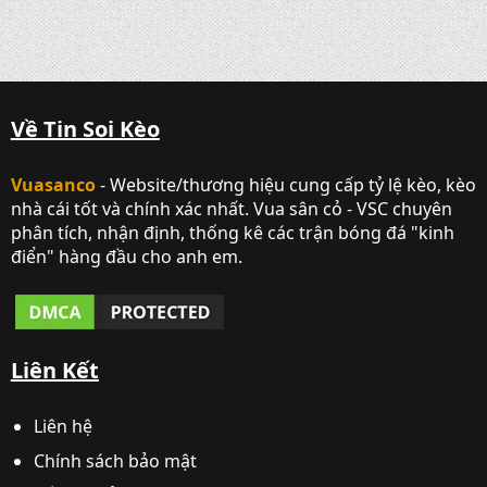
Về Tin Soi Kèo
Vuasanco
- Website/thương hiệu cung cấp tỷ lệ kèo, kèo
nhà cái tốt và chính xác nhất. Vua sân cỏ - VSC chuyên
phân tích, nhận định, thống kê các trận bóng đá "kinh
điển" hàng đầu cho anh em.
Liên Kết
Liên hệ
Chính sách bảo mật