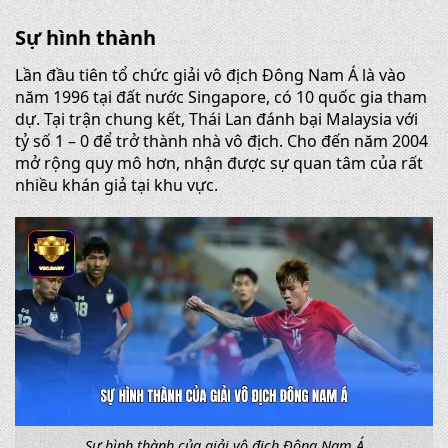
Sự hình thành
Lần đầu tiên tổ chức giải vô địch Đông Nam Á là vào
năm 1996 tại đất nước Singapore, có 10 quốc gia tham
dự. Tại trận chung kết, Thái Lan đánh bại Malaysia với
tỷ số 1 – 0 để trở thành nhà vô địch. Cho đến năm 2004
mở rộng quy mô hơn, nhận được sự quan tâm của rất
nhiều khán giả tại khu vực.
Sự hình thành của giải vô địch Đông Nam Á