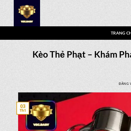
Bỏ
qua
nội
dung
TRANG C
Kèo Thẻ Phạt – Khám Ph
ĐĂNG 
03
Th1