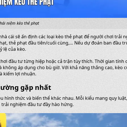
hái niệm kèo thẻ phạt
hà cái sẽ ấn định các loại kèo thẻ phạt để người chơi trải 
 phạt, thẻ phạt đầu tiên/cuối cùng,… Nếu dự đoán ban đầu t
 lệ của kèo.
ơi đầu tư từng hiệp hoặc cả trận tùy thích. Thời gian tính 
à không áp dụng cho bù giờ. Với khả năng thắng cao, kèo c
và kiếm lợi nhuận.
thường gặp nhất
u hình thức và biến thể khác nhau. Mỗi kiểu mang quy luật
g trải nghiệm đầu tư đầy hào hứng.