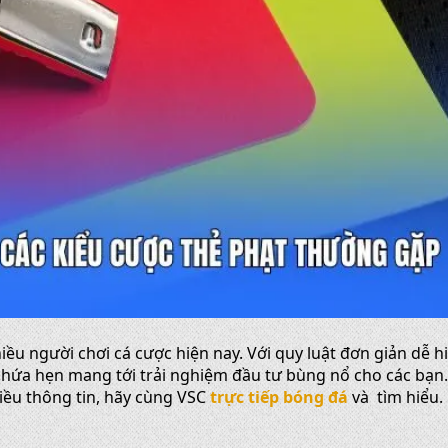
iều người chơi cá cược hiện nay. Với quy luật đơn giản dễ h
 hứa hẹn mang tới trải nghiệm đầu tư bùng nổ cho các bạn
iều thông tin, hãy cùng VSC
trực tiếp bóng đá
và
tìm hiểu.