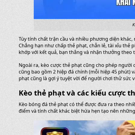
K
Tùy tính chất trận cầu và nhiều phương diện khác, n
Chẳng hạn như chấp thẻ phạt, chẵn lẻ, tài xỉu thẻ
khớp với kết quả, bạn thắng và nhận thưởng theo tỷ
Ngoài ra, kèo cược thẻ phạt cũng cho phép người ch
cũng bao gồm 2 hiệp đá chính (mỗi hiệp 45 phút) v
phạt cũng là gợi ý tuyệt vời để người chơi thử sức 
Kèo thẻ phạt và các kiểu cược 
Kèo bóng đá thẻ phạt có thể được đưa ra theo nhiề
điểm và tính chất khác biệt hứa hẹn tạo nên nhữn