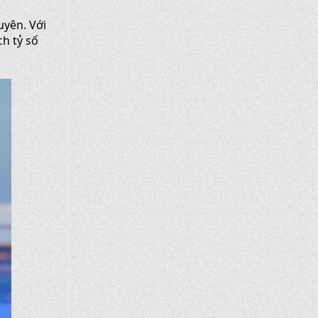
uyên. Với
ch tỷ số