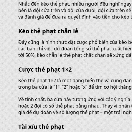
Nhắc đến kèo thẻ phạt, nhiều người đều nghĩ ngay 
bên là đội cửa trên và đội cửa dưới, đội cửa trên 
và đánh giá để đưa ra quyết định vào tiền cho kèo 
Kèo thẻ phạt chẵn lẻ
Đây cũng là hình thức đặt cược phổ biến của kèo 
các bạn chỉ việc dự đoán tổng số thẻ phạt xuất hiện
tới 50%, kèo chẵn lẻ thẻ phạt chắc chắn sẽ xứng đ
Cược thẻ phạt 1×2
Kèo thẻ phạt 1×2 là một dạng biến thể và cũng đan
trong ba cửa là “1”, “2” hoặc “x” để tìm cơ hội thắng
Về tính chất, ba cửa này tương ứng với các ý nghĩa
hoặc 2 đội có số thẻ phạt bằng nhau. Thay vì phân
giá để dự đoán về số lượng thẻ phạt – một trải ngh
Tài xỉu thẻ phạt