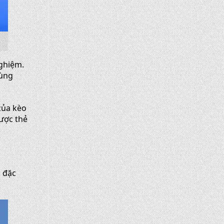
nghiệm.
rùng
của kèo
ược thẻ
, đặc