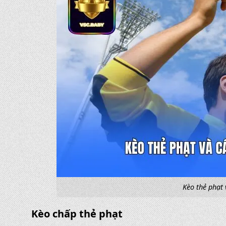
Kèo thẻ phạt
Kèo chấp thẻ phạt