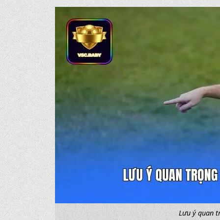
Lưu ý quan t