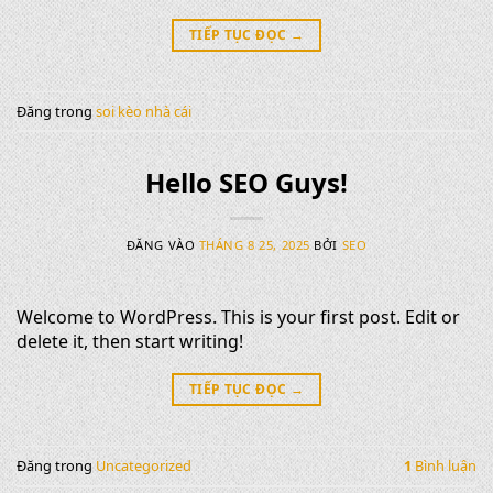
TIẾP TỤC ĐỌC
→
Đăng trong
soi kèo nhà cái
Hello SEO Guys!
ĐĂNG VÀO
THÁNG 8 25, 2025
BỞI
SEO
Welcome to WordPress. This is your first post. Edit or
delete it, then start writing!
TIẾP TỤC ĐỌC
→
Đăng trong
Uncategorized
1
Bình luận