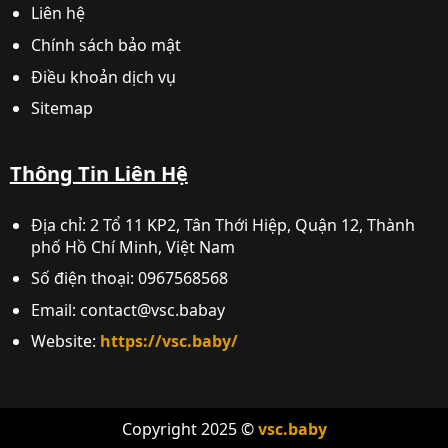
Liên hệ
Chính sách bảo mật
Điều khoản dịch vụ
Sitemap
Thông Tin Liên Hệ
Địa chỉ: 2 Tổ 11 KP2, Tân Thới Hiệp, Quận 12, Thành
phố Hồ Chí Minh, Việt Nam
Số điện thoại: 0967568568
Email:
contact@vsc.babay
Website:
https://vsc.baby/
Copyright 2025 ©
vsc.baby