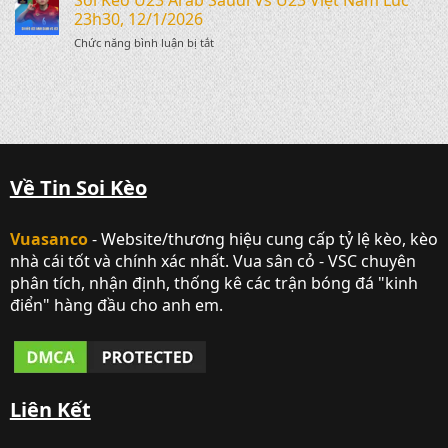
Soi Kèo U23 Arab Saudi Vs U23 Việt Nam Lúc
Đặt
Phạt
Tại
23h30, 12/1/2026
Cược
–
VSC
Phạt
Khám
Chức năng bình luận bị tắt
ở
Góc
Phá
Soi
Hiệu
Các
Kèo
Quả
Kiểu
U23
Cược
Arab
Thẻ
Saudi
Phạt
Vs
Thường
U23
Gặp
Việt
Nam
Về Tin Soi Kèo
Lúc
23h30,
12/1/2026
Vuasanco
- Website/thương hiệu cung cấp tỷ lệ kèo, kèo
nhà cái tốt và chính xác nhất. Vua sân cỏ - VSC chuyên
phân tích, nhận định, thống kê các trận bóng đá "kinh
điển" hàng đầu cho anh em.
Liên Kết