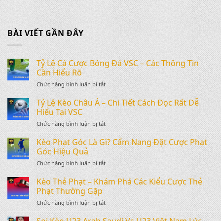
BÀI VIẾT GẦN ĐÂY
Tỷ Lệ Cá Cược Bóng Đá VSC – Các Thông Tin
Cần Hiểu Rõ
Chức năng bình luận bị tắt
ở
Tỷ
Lệ
Tỷ Lệ Kèo Châu Á – Chi Tiết Cách Đọc Rất Dễ
Cá
Hiểu Tại VSC
Cược
Bóng
Chức năng bình luận bị tắt
ở
Đá
Tỷ
VSC
Lệ
Kèo Phạt Góc Là Gì? Cẩm Nang Đặt Cược Phạt
–
Kèo
Góc Hiệu Quả
Các
Châu
Thông
Á
Chức năng bình luận bị tắt
ở
Tin
–
Kèo
Cần
Chi
Phạt
Kèo Thẻ Phạt – Khám Phá Các Kiểu Cược Thẻ
Hiểu
Tiết
Góc
Rõ
Phạt Thường Gặp
Cách
Là
Đọc
Gì?
Chức năng bình luận bị tắt
ở
Rất
Cẩm
Kèo
Dễ
Nang
Thẻ
Hiểu