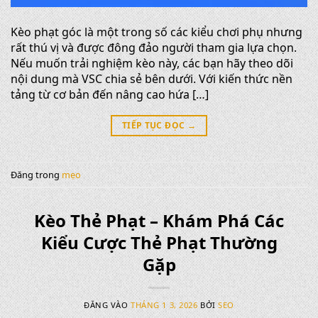
Kèo phạt góc là một trong số các kiểu chơi phụ nhưng
rất thú vị và được đông đảo người tham gia lựa chọn.
Nếu muốn trải nghiệm kèo này, các bạn hãy theo dõi
nội dung mà VSC chia sẻ bên dưới. Với kiến thức nền
tảng từ cơ bản đến nâng cao hứa […]
TIẾP TỤC ĐỌC
→
Đăng trong
mẹo
Kèo Thẻ Phạt – Khám Phá Các
Kiểu Cược Thẻ Phạt Thường
Gặp
ĐĂNG VÀO
THÁNG 1 3, 2026
BỞI
SEO