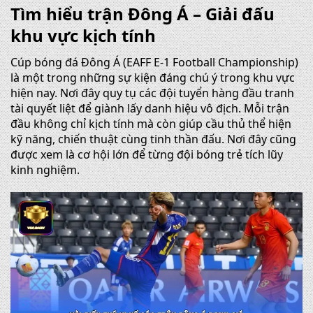
Tìm hiểu trận Đông Á – Giải đấu
khu vực kịch tính
Cúp bóng đá Đông Á (EAFF E-1 Football Championship)
là một trong những sự kiện đáng chú ý trong khu vực
hiện nay. Nơi đây quy tụ các đội tuyển hàng đầu tranh
tài quyết liệt để giành lấy danh hiệu vô địch. Mỗi trận
đầu không chỉ kịch tính mà còn giúp cầu thủ thể hiện
kỹ năng, chiến thuật cùng tinh thần đấu. Nơi đây cũng
được xem là cơ hội lớn để từng đội bóng trẻ tích lũy
kinh nghiệm.