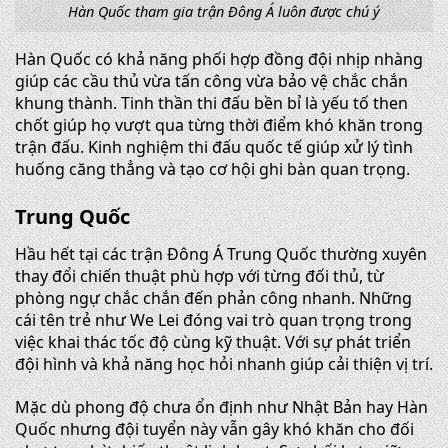
Hàn Quốc tham gia trận Đông Á luôn được chú ý
Hàn Quốc có khả năng phối hợp đồng đội nhịp nhàng
giúp các cầu thủ vừa tấn công vừa bảo vệ chắc chắn
khung thành. Tinh thần thi đấu bền bỉ là yếu tố then
chốt giúp họ vượt qua từng thời điểm khó khăn trong
trận đấu. Kinh nghiệm thi đấu quốc tế giúp xử lý tình
huống căng thẳng và tạo cơ hội ghi bàn quan trọng.
Trung Quốc
Hầu hết tại các trận Đông Á Trung Quốc thường xuyên
thay đổi chiến thuật phù hợp với từng đối thủ, từ
phòng ngự chắc chắn đến phản công nhanh. Những
cái tên trẻ như We Lei đóng vai trò quan trọng trong
việc khai thác tốc độ cùng kỹ thuật. Với sự phát triển
đội hình và khả năng học hỏi nhanh giúp cải thiện vị trí.
Mặc dù phong độ chưa ổn định như Nhật Bản hay Hàn
Quốc nhưng đội tuyển này vẫn gây khó khăn cho đối