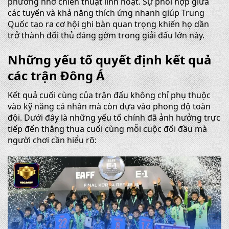
phương nhờ chiến thuật linh hoạt. Sự phối hợp giữa
các tuyến và khả năng thích ứng nhanh giúp Trung
Quốc tạo ra cơ hội ghi bàn quan trọng khiến họ dần
trở thành đối thủ đáng gờm trong giải đấu lớn này.
Những yếu tố quyết định kết quả
các trận Đông Á
Kết quả cuối cùng của trận đấu không chỉ phụ thuộc
vào kỹ năng cá nhân mà còn dựa vào phong độ toàn
đội. Dưới đây là những yếu tố chính đã ảnh hưởng trực
tiếp đến thắng thua cuối cùng mỗi cuộc đối đầu mà
người chơi cần hiểu rõ: