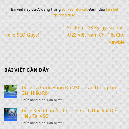
Bài viết này được đăng trong
soi kèo nhà cái
. Đánh dấu
liên kết
thường trực
.
Soi Kèo U23 Kyrgyzstan Vs
Hello SEO Guys!
U23 Việt Nam Chi Tiết Cho
Newbie
BÀI VIẾT GẦN ĐÂY
Tỷ Lệ Cá Cược Bóng Đá VSC – Các Thông Tin
Cần Hiểu Rõ
Chức năng bình luận bị tắt
ở
Tỷ
Lệ
Tỷ Lệ Kèo Châu Á – Chi Tiết Cách Đọc Rất Dễ
Cá
Hiểu Tại VSC
Cược
Bóng
Chức năng bình luận bị tắt
ở
Đá
Tỷ