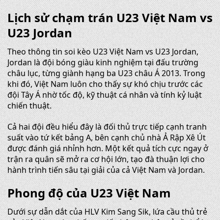
Lịch sử chạm trán U23 Việt Nam vs
U23 Jordan
Theo thông tin soi kèo U23 Việt Nam vs U23 Jordan,
Jordan là đội bóng giàu kinh nghiệm tại đấu trường
châu lục, từng giành hạng ba U23 châu Á 2013. Trong
khi đó, Việt Nam luôn cho thấy sự khó chịu trước các
đội Tây Á nhờ tốc độ, kỹ thuật cá nhân và tính kỷ luật
chiến thuật.
Cả hai đội đều hiểu đây là đối thủ trực tiếp cạnh tranh
suất vào tứ kết bảng A, bên cạnh chủ nhà Ả Rập Xê Út
được đánh giá nhỉnh hơn. Một kết quả tích cực ngay ở
trận ra quân sẽ mở ra cơ hội lớn, tạo đà thuận lợi cho
hành trình tiến sâu tại giải của cả Việt Nam và Jordan.
Phong độ của U23 Việt Nam
Dưới sự dẫn dắt của HLV Kim Sang Sik, lứa cầu thủ trẻ