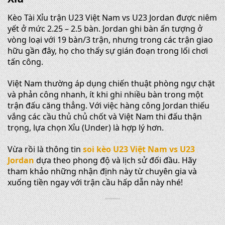
Kèo Tài Xỉu trận U23 Việt Nam vs U23 Jordan được niêm
yết ở mức 2.25 – 2.5 bàn. Jordan ghi bàn ấn tượng ở
vòng loại với 19 bàn/3 trận, nhưng trong các trận giao
hữu gần đây, họ cho thấy sự gián đoạn trong lối chơi
tấn công.
Việt Nam thường áp dụng chiến thuật phòng ngự chặt
và phản công nhanh, ít khi ghi nhiều bàn trong một
trận đấu căng thẳng. Với việc hàng công Jordan thiếu
vắng các cầu thủ chủ chốt và Việt Nam thi đấu thận
trọng, lựa chọn Xỉu (Under) là hợp lý hơn.
Vừa rồi là thông tin
soi kèo U23 Việt Nam vs U23
Jordan
dựa theo phong độ và lịch sử đối đầu. Hãy
tham khảo những nhận định này từ chuyên gia và
xuống tiền ngay với trận cầu hấp dẫn này nhé!