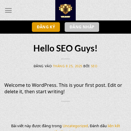
Bỏ
qua
nội
dung
ĐĂNG KÝ
ĐĂNG NHẬP
Hello SEO Guys!
ĐĂNG VÀO
THÁNG 8 25, 2025
BỞI
SEO
Welcome to WordPress. This is your first post. Edit or
delete it, then start writing!
Bài viết này được đăng trong
Uncategorized
. Đánh dấu
liên kết