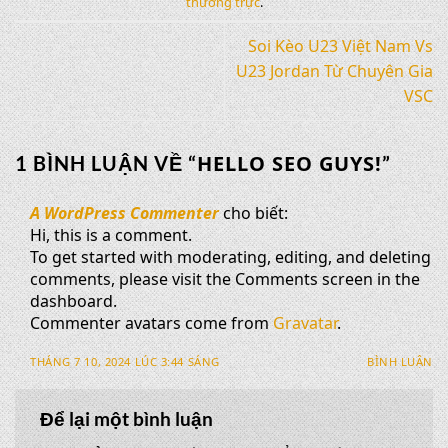
thường trực
.
Soi Kèo U23 Việt Nam Vs
U23 Jordan Từ Chuyên Gia
VSC
HELLO SEO GUYS!
1 BÌNH LUẬN VỀ “
”
A WordPress Commenter
cho biết:
Hi, this is a comment.
To get started with moderating, editing, and deleting
comments, please visit the Comments screen in the
dashboard.
Commenter avatars come from
Gravatar
.
THÁNG 7 10, 2024 LÚC 3:44 SÁNG
BÌNH LUẬN
Để lại một bình luận