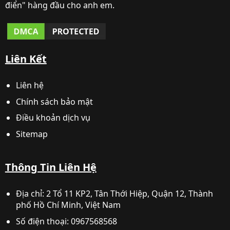
điển" hàng đầu cho anh em.
Liên Kết
Liên hệ
Chính sách bảo mật
Điều khoản dịch vụ
Sitemap
Thông Tin Liên Hệ
Địa chỉ: 2 Tổ 11 KP2, Tân Thới Hiệp, Quận 12, Thành
phố Hồ Chí Minh, Việt Nam
Số điện thoại: 0967568568